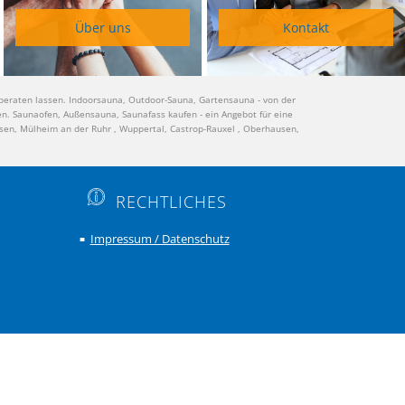
Über uns
Kontakt
beraten lassen. Indoorsauna, Outdoor-Sauna, Gartensauna - von der
en. Saunaofen, Außensauna, Saunafass kaufen - ein Angebot für eine
sen, Mülheim an der Ruhr , Wuppertal, Castrop-Rauxel , Oberhausen,
RECHTLICHES
Impressum / Datenschutz
■