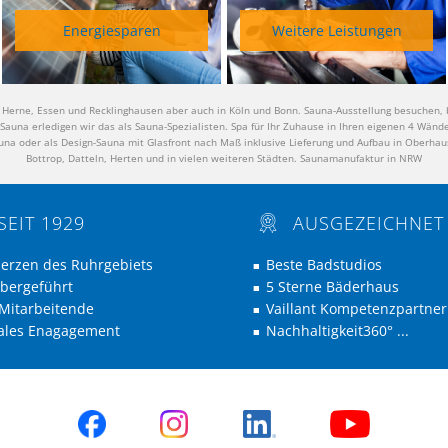
Energiesparen
Weitere Leistungen
 Herne, Essen und Recklinghausen aber auch in Köln und Bonn. Sauna-Ausstellung besuchen, 
-Sauna erledigen wir das als Sauna-Spezialisten. Spa für Ihr Zuhause in Ihren eigenen 4 Wänd
una oder als Design-Sauna mit Glasfront nach Maß inklusive Lieferung und Aufbau in Oberhau
Bottrop, Datteln, Herten und in vielen weiteren Städten. Saunamanufaktur in NRW
SEIT 1929
AUSGEZEICHNET
erzen des Ruhrgebiets
Beste Badstudios
■
bergeführt
5 Sterne Bäderhaus
■
Mitarbeitende
Vaillant Kompetenzpartner
■
ales Enagagement
Nachhaltigkeit360° ...
■