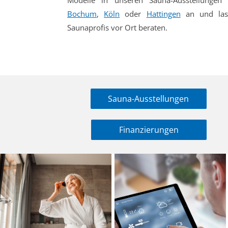
Modelle in unseren Sauna-Ausstellunge
Bochum
,
Köln
oder
Hattingen
an und lass
Saunaprofis vor Ort beraten.
Sauna-Ausstellungen
Finanzierungen