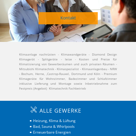
Kontakt
Klimaanlage nachrüsten - Klimawandgeräte - Diamond Design
Klimagerät - Splitgeräte - leise - Kosten und Preise für
Klimatisierung von Gewerberäumen und auch privaten Räumen -
Mitsubishi Klimatechnik - Klimaspezialist - Klimaanlagenbau - NRW
- Bochum, Herne, ,Castrop-Rauxel, Dortmund und Köln - Premium
Klimageräte für Wohnzimmer, Badezimmer und Schlafzimmer
inklusive Lieferung und Montage sowie Inbetriebnahme zum
Festpreis (Angebot) Klimatechnik Fachbetrieb
ALLE GEWERKE
Heizung, Klima & Lüftung
■
Bad, Sauna & Whirlpools
■
Erneuerbare Energien
■